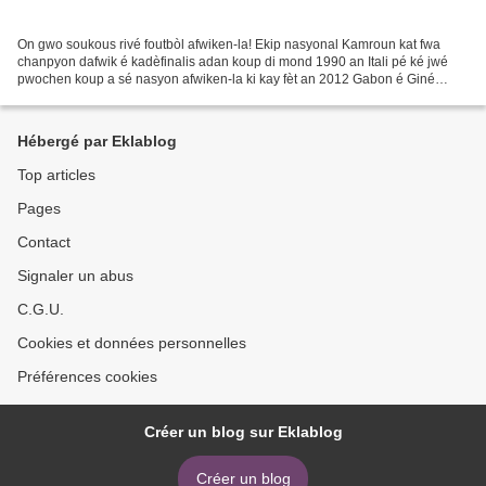
On gwo soukous rivé foutbòl afwiken-la! Ekip nasyonal Kamroun kat fwa
chanpyon dafwik é kadèfinalis adan koup di mond 1990 an Itali pé ké jwé
pwochen koup a sé nasyon afwiken-la ki kay fèt an 2012 Gabon é Giné
Ekwatoryal. Kamroun éliminé!!! E tou sa magré...
Hébergé par Eklablog
Top articles
Pages
Contact
Signaler un abus
C.G.U.
Cookies et données personnelles
Préférences cookies
Créer un blog sur Eklablog
Créer un blog