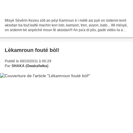
Misyé Sévérin Kezeu sòti an péyi Kamroun é i mété asi pyé on sistenm kont
aksidan ba tout kalté machin kon loto, kamyon, tren, avyon, bato... Wi mésyé,
on sistenm ké anpéché moun fè aksidan!!! An pa'a di plis, gadé vidéo-la an
mété ba zòt la. Mèsi Bworld...
Lèkamroun fouté bòl!
Publié le 08/10/2011 à 00:29
Par
SHAKA (Gwakafwika)