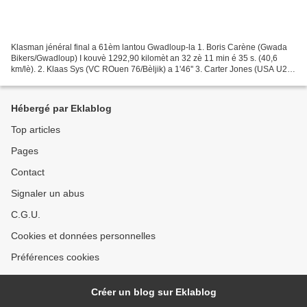
Klasman jénéral final a 61èm lantou Gwadloup-la 1. Boris Carène (Gwada
Bikers/Gwadloup) I kouvè 1292,90 kilomèt an 32 zè 11 min é 35 s. (40,6
km/lè). 2. Klaas Sys (VC ROuen 76/Bèljik) a 1'46'' 3. Carter Jones (USA U23
National Team) a 6'08'' 4. Willy...
Hébergé par Eklablog
Top articles
Pages
Contact
Signaler un abus
C.G.U.
Cookies et données personnelles
Préférences cookies
Créer un blog sur Eklablog