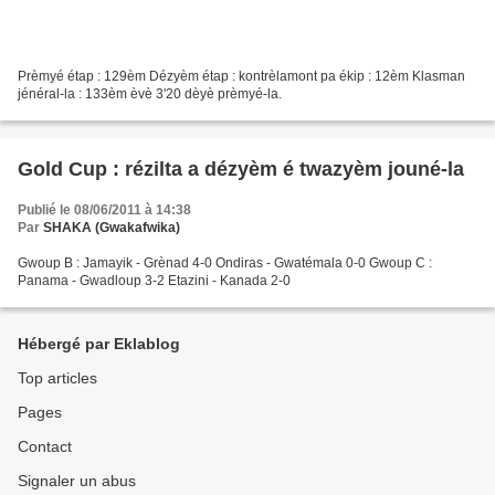
Prèmyé étap : 129èm Dézyèm étap : kontrèlamont pa ékip : 12èm Klasman
jénéral-la : 133èm èvè 3'20 dèyè prèmyé-la.
Gold Cup : rézilta a dézyèm é twazyèm jouné-la
Publié le 08/06/2011 à 14:38
Par
SHAKA (Gwakafwika)
Gwoup B : Jamayik - Grènad 4-0 Ondiras - Gwatémala 0-0 Gwoup C :
Panama - Gwadloup 3-2 Etazini - Kanada 2-0
Hébergé par Eklablog
Top articles
Pages
Contact
Signaler un abus