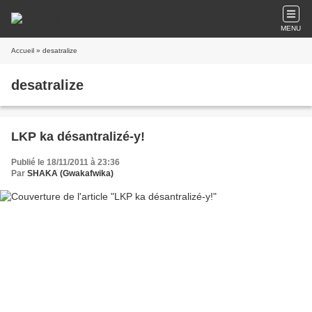
MENU
Accueil
» desatralize
desatralize
LKP ka désantralizé-y!
Publié le 18/11/2011 à 23:36
Par
SHAKA (Gwakafwika)