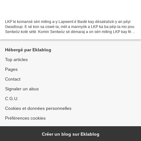
LKP ki komansé séri miting a-y Lapwent é Bastè kay désatralizé-y an péyi
Gwadloup. E sé kon sa oswè-la, mèt a mannyòk a LKP ka ba pèp-la mo pou
Sentwòz koté sétè. Komin Sentwòz sé démaraj a on séri miting LKP kay fè
adan tout péyi-la jis an débi a lanné...
Hébergé par Eklablog
Top articles
Pages
Contact
Signaler un abus
C.G.U.
Cookies et données personnelles
Préférences cookies
Créer un blog sur Eklablog