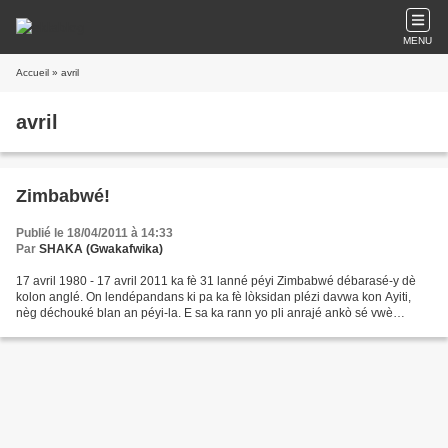
MENU
Accueil
» avril
avril
Zimbabwé!
Publié le 18/04/2011 à 14:33
Par
SHAKA (Gwakafwika)
17 avril 1980 - 17 avril 2011 ka fè 31 lanné péyi Zimbabwé débarasé-y dè
kolon anglé. On lendépandans ki pa ka fè lòksidan plézi davwa kon Ayiti,
nèg déchouké blan an péyi-la. E sa ka rann yo pli anrajé ankò sé vwè
Mugabé pa ka pliyé jounou douvan yo!...