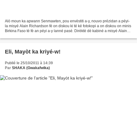
Alò moun ka apwann Senmawten, pou envèstiti a-y, nouvo prézidan a péyi-
la misyé Alain Richardson fè on diskou ki té ké fotokopi a on diskou on minis
Birkina Faso té fè an péyi a-y lanné pasé. Dirèktè dè kabiné a misyé Alain
Richardson, misyé Alex Richards...
Eli, Mayòt ka kriyé-w!
Publié le 25/10/2011 à 14:39
Par
SHAKA (Gwakafwika)