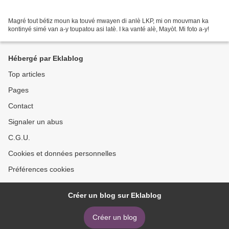
Magré tout bétiz moun ka touvé mwayen di anlè LKP, mi on mouvman ka
kontinyé simé van a-y toupatou asi latè. I ka vanté alè, Mayòt. Mi foto a-y!
Hébergé par Eklablog
Top articles
Pages
Contact
Signaler un abus
C.G.U.
Cookies et données personnelles
Préférences cookies
Créer un blog sur Eklablog
Créer un blog