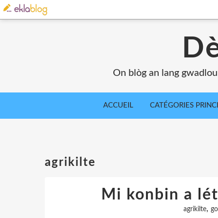
Dè
On blòg an lang gwadlou
ACCUEIL
CATÉGORIES PRINC
agrikilte
Mi konbin a lé
,
agrikilte
go