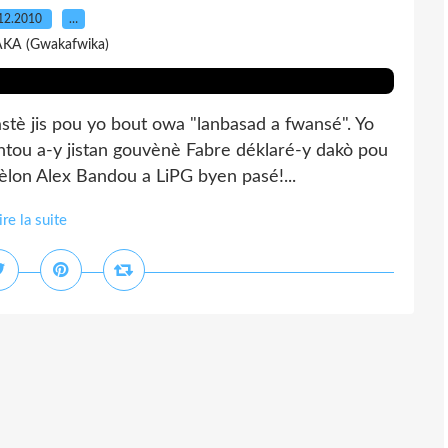
12.2010
…
AKA (Gwakafwika)
astè jis pou yo bout owa "lanbasad a fwansé". Yo
ntou a-y jistan gouvènè Fabre déklaré-y dakò pou
èlon Alex Bandou a LiPG byen pasé!...
ire la suite