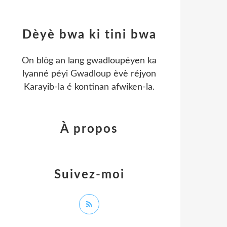
Dèyè bwa ki tini bwa
On blòg an lang gwadloupéyen ka
lyanné péyi Gwadloup èvè réjyon
Karayib-la é kontinan afwiken-la.
À propos
Suivez-moi