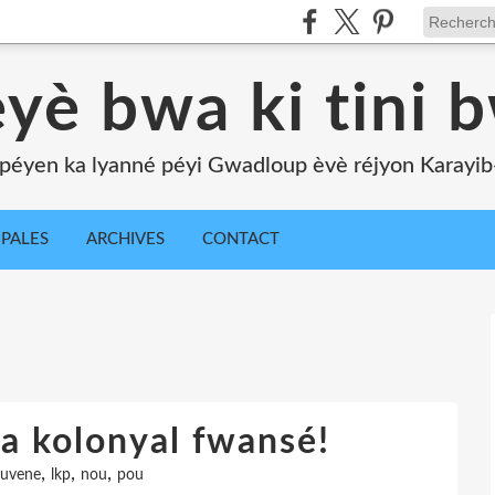
yè bwa ki tini 
péyen ka lyanné péyi Gwadloup èvè réjyon Karayib-l
IPALES
ARCHIVES
CONTACT
ta kolonyal fwansé!
,
,
,
uvene
lkp
nou
pou