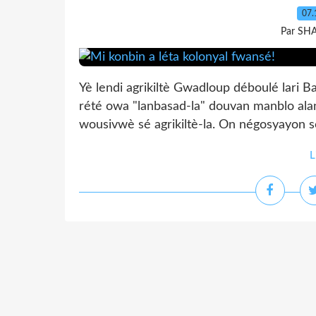
07.
Par SH
Yè lendi agrikiltè Gwadloup déboulé lari B
rété owa "lanbasad-la" douvan manblo ala
wousivwè sé agrikiltè-la. On négosyayon s
L