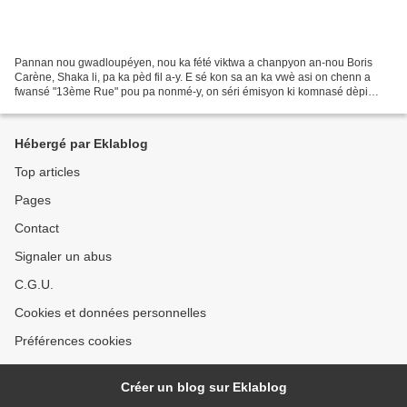
Pannan nou gwadloupéyen, nou ka fété viktwa a chanpyon an-nou Boris
Carène, Shaka li, pa ka pèd fil a-y. E sé kon sa an ka vwè asi on chenn a
fwansé "13ème Rue" pou pa nonmé-y, on séri émisyon ki komnasé dèpi
déotwa simenn. Non a séri émisyon-lasa ka...
Hébergé par Eklablog
Top articles
Pages
Contact
Signaler un abus
C.G.U.
Cookies et données personnelles
Préférences cookies
Créer un blog sur Eklablog