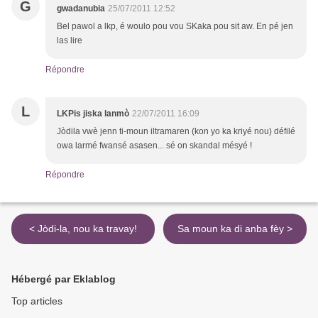
G
gwadanubia
25/07/2011 12:52
Bel pawol a lkp, é woulo pou vou SKaka pou sit aw. En pé jen
las lire
Répondre
L
LKPis jiska lanmò
22/07/2011 16:09
Jòdila vwè jenn ti-moun iltramaren (kon yo ka kriyé nou) défilé
owa larmé fwansé asasen... sé on skandal mésyé !
Répondre
< Jòdi-la, nou ka travay!
Sa moun ka di anba fèy >
Hébergé par Eklablog
Top articles