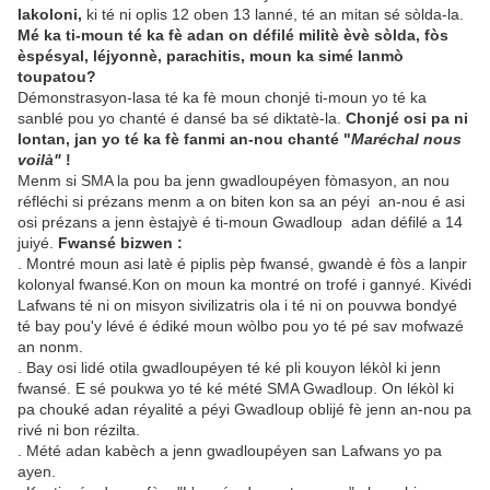
lakoloni,
ki té ni oplis 12 oben 13 lanné, té an mitan sé sòlda-la.
Mé ka ti-moun té ka fè adan on défilé militè èvè sòlda, fòs
èspésyal, léjyonnè, parachitis, moun ka simé lanmò
toupatou?
Démonstrasyon-lasa té ka fè moun chonjé ti-moun yo té ka
sanblé pou yo chanté é dansé ba sé diktatè-la.
Chonjé osi pa ni
lontan, jan yo té ka fè fanmi an-nou chanté "
Maréchal nous
voilà"
!
Menm si SMA la pou ba jenn gwadloupéyen fòmasyon, an nou
réfléchi si prézans menm a on biten kon sa an péyi an-nou é asi
osi prézans a jenn èstajyè é ti-moun Gwadloup adan défilé a 14
juiyé.
Fwansé bizwen :
. Montré moun asi latè é piplis pèp fwansé, gwandè é fòs a lanpir
kolonyal fwansé
.
Kon on moun ka montré on trofé i gannyé. Kivédi
Lafwans té ni on misyon sivilizatris ola i té ni on pouvwa bondyé
té bay pou'y lévé é édiké moun wòlbo pou yo té pé sav mofwazé
an nonm.
. Bay osi lidé otila gwadloupéyen té ké pli kouyon lékòl ki jenn
fwansé. E sé poukwa yo té ké mété SMA Gwadloup. On lékòl ki
pa chouké adan réyalité a péyi Gwadloup oblijé fè jenn an-nou pa
rivé ni bon rézilta.
. Mété adan kabèch a jenn gwadloupéyen san Lafwans yo pa
ayen.