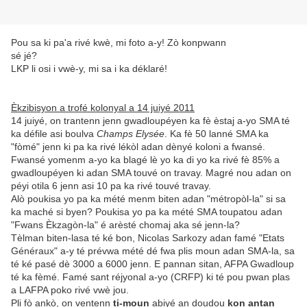
Pou sa ki pa'a rivé kwè, mi foto a-y! Zò konpwann
sé jé?
LKP li osi i vwè-y, mi sa i ka déklaré!
Èkzibisyon a trofé kolonyal a 14 juiyé 2011
14 juiyé, on trantenn jenn gwadloupéyen ka fè èstaj a-yo SMA té
ka défile asi boulva
Champs Elysée
. Ka fè 50 lanné SMA ka
"fòmé" jenn ki pa ka rivé lékòl adan dènyé koloni a fwansé.
Fwansé yomenm a-yo ka blagé lè yo ka di yo ka rivé fè 85% a
gwadloupéyen ki adan SMA touvé on travay. Magré nou adan on
péyi otila 6 jenn asi 10 pa ka rivé touvé travay.
Alò poukisa yo pa ka mété menm biten adan "métropòl-la" si sa
ka maché si byen? Poukisa yo pa ka mété SMA toupatou adan
"Fwans Èkzagòn-la" é arèsté chomaj aka sé jenn-la?
Tèlman biten-lasa té ké bon, Nicolas Sarkozy adan famé "Etats
Généraux" a-y té prévwa mété dé fwa plis moun adan SMA-la, sa
té ké pasé dè 3000 a 6000 jenn. E pannan sitan, AFPA Gwadloup
té ka fèmé. Famé sant réjyonal a-yo (CRFP) ki té pou pwan plas
a LAFPA poko rivé vwè jou.
Pli fò ankò, on ventenn
ti-moun
abiyé an doudou
kon antan