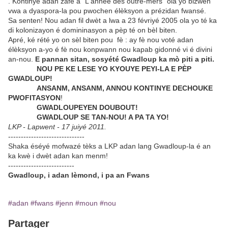
. Kontinyé adan zafè a "L'année des outre-mers" ola yo bizwen
vwa a dyaspora-la pou pwochen élèksyon a prézidan fwansé.
Sa senten! Nou adan fil dwèt a lwa a 23 févriyé 2005 ola yo té ka
di kolonizayon é domininasyon a pèp té on bèl biten.
Apré, ké rété yo on sèl biten pou fè : ay fè nou voté adan
élèksyon a-yo é fè nou konpwann nou kapab gidonné vi é divini
an-nou.
E pannan sitan, sosyété Gwadloup ka mò piti a piti.
NOU PE KE LESE YO KYOUYE PEYI-LA E PÈP
GWADLOUP!
ANSANM, ANSANM, ANNOU KONTINYE DECHOUKE
PWOFITASYON
!
GWADLOUPEYEN DOUBOUT!
GWADLOUP SE TAN-NOU! A PA TA YO!
LKP - Lapwent - 17 juiyé 2011.
------------------------------
Shaka éséyé mofwazé tèks a LKP adan lang Gwadloup-la é an
ka kwè i dwèt adan kan menm!
--------------------------
Gwadloup, i adan lèmond, i pa an Fwans
#adan
#fwans
#jenn
#moun
#nou
Partager