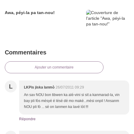
Awa, péyi-la pa tan-nou!
Commentaires
Ajouter un commentaire
L
LKPis jiska lanmò
26/07/2011 09:29
An sav NOU bon tibwen ka alé-vini si sit a kanmarad-la, vin
bay pli fòs mésyé é lésé dé mo maké...mèsi onpil ! Ansanm
NOU pli fò ... sé on lanmen ka lavé lòt !!!
Répondre