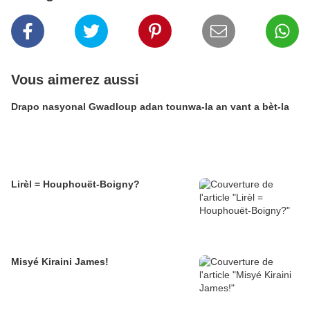
Vous aimerez aussi
Drapo nasyonal Gwadloup adan tounwa-la an vant a bèt-la
Lirèl = Houphouët-Boigny?
Misyé Kiraini James!