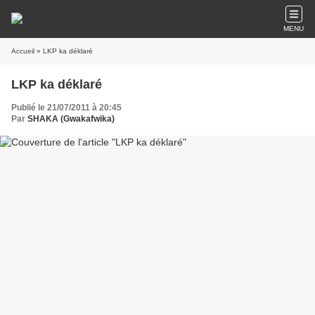
MENU
Accueil
» LKP ka déklaré
LKP ka déklaré
Publié le 21/07/2011 à 20:45
Par
SHAKA (Gwakafwika)