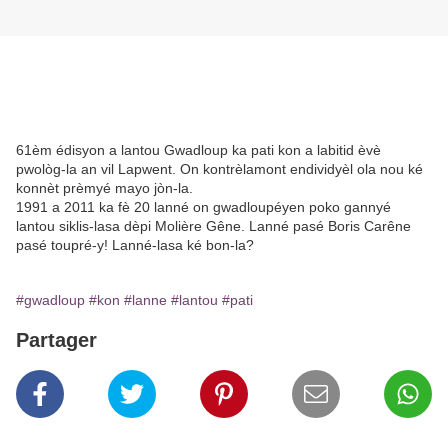
61èm édisyon a lantou Gwadloup ka pati kon a labitid èvè
pwològ-la an vil Lapwent. On kontrèlamont endividyèl ola nou ké
konnèt prèmyé mayo jòn-la.
1991 a 2011 ka fè 20 lanné on gwadloupéyen poko gannyé
lantou siklis-lasa dèpi Molière Gêne. Lanné pasé Boris Carêne
pasé toupré-y! Lanné-lasa ké bon-la?
#gwadloup
#kon
#lanne
#lantou
#pati
Partager