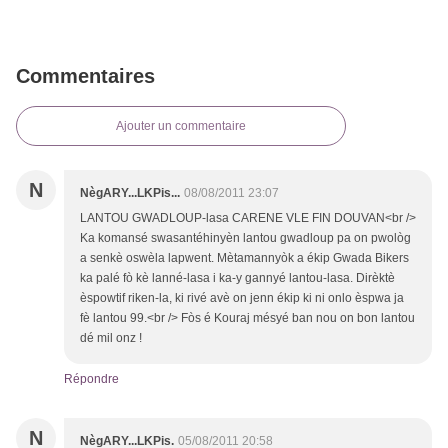
Commentaires
Ajouter un commentaire
N
NègARY...LKPis...
08/08/2011 23:07
LANTOU GWADLOUP-lasa CARENE VLE FIN DOUVAN<br />
Ka komansé swasantéhinyèn lantou gwadloup pa on pwològ
a senkè oswèla lapwent. Mètamannyòk a ékip Gwada Bikers
ka palé fò kè lanné-lasa i ka-y gannyé lantou-lasa. Dirèktè
èspowtif riken-la, ki rivé avè on jenn ékip ki ni onlo èspwa ja
fè lantou 99.<br /> Fòs é Kouraj mésyé ban nou on bon lantou
dé mil onz !
Répondre
N
NègARY...LKPis.
05/08/2011 20:58