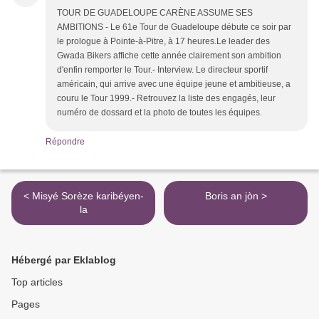
TOUR DE GUADELOUPE CARÈNE ASSUME SES
AMBITIONS - Le 61e Tour de Guadeloupe débute ce soir par
le prologue à Pointe-à-Pitre, à 17 heures.Le leader des
Gwada Bikers affiche cette année clairement son ambition
d'enfin remporter le Tour.- Interview. Le directeur sportif
américain, qui arrive avec une équipe jeune et ambitieuse, a
couru le Tour 1999.- Retrouvez la liste des engagés, leur
numéro de dossard et la photo de toutes les équipes.
Répondre
< Misyé Sorèze karibéyen-
Boris an jòn >
la
Hébergé par Eklablog
Top articles
Pages