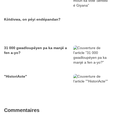
Kòtdivwa, on péyi endépandan?
31 000 gwadloupéyen pa ka manjé a
fen a-yo?
"HistoriActe"
Commentaires