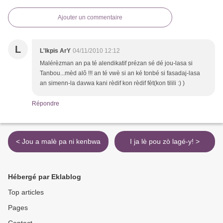
Ajouter un commentaire
L
L'lkpis ArY
04/11/2010 12:12
Malérèzman an pa té alendikatif prézan sé dé jou-lasa si
Tanbou...mèd alô !!! an té vwè si an ké tonbé si fasadaj-lasa
an simenn-la davwa kani rèdif kon rèdif fèt(kon tilili :) )
Répondre
< Jou a malè pa ni kenbwa
I ja lè pou zò lagé-y! >
Hébergé par Eklablog
Top articles
Pages