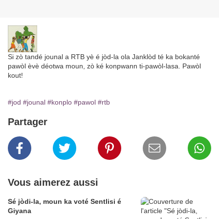
Si zò tandé jounal a RTB yè é jòd-la ola Janklòd té ka bokanté
pawòl èvè déotwa moun, zò ké konpwann ti-pawòl-lasa. Pawòl
kout!
#jod
#jounal
#konplo
#pawol
#rtb
Partager
Vous aimerez aussi
Sé jòdi-la, moun ka voté Sentlisi é
Giyana