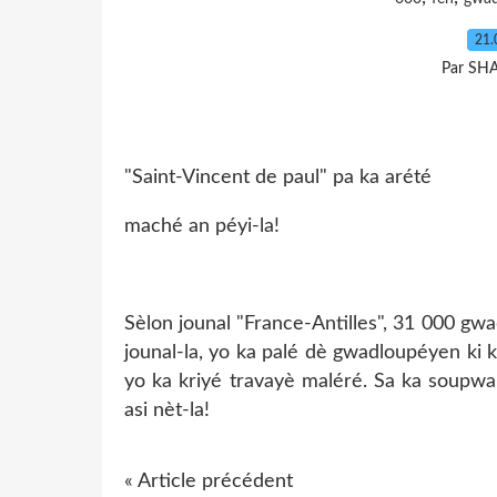
21.
Par SH
"Saint-Vincent de paul" pa ka arété
maché an péyi-la!
Sèlon jounal "France-Antilles", 31 000 gw
jounal-la, yo ka palé dè gwadloupéyen ki 
yo ka kriyé travayè maléré. Sa ka soupw
asi nèt-la!
« Article précédent