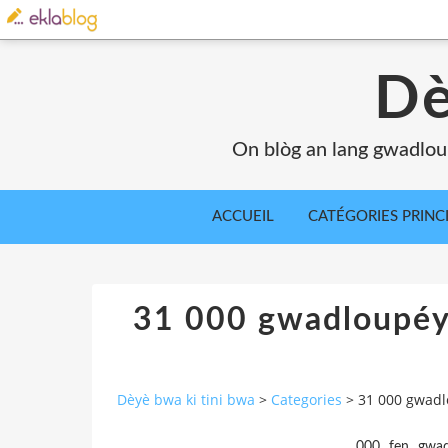
Dè
On blòg an lang gwadlou
ACCUEIL
CATÉGORIES PRINC
31 000 gwadloupéye
Dèyè bwa ki tini bwa
>
Categories
>
31 000 gwadl
,
,
000
fen
gwad