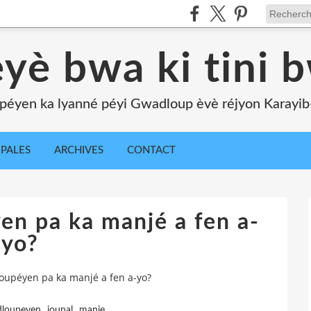
yè bwa ki tini 
péyen ka lyanné péyi Gwadloup èvè réjyon Karayib-l
IPALES
ARCHIVES
CONTACT
n pa ka manjé a fen a-
yo?
oupéyen pa ka manjé a fen a-yo?
,
,
loupeyen
jounal
manje