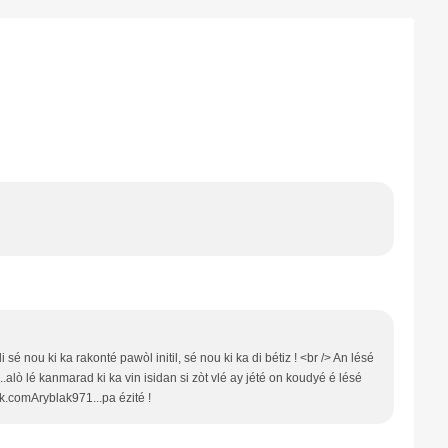
sé nou ki ka rakonté pawòl initil, sé nou ki ka di bétiz ! <br /> An lésé
lò lé kanmarad ki ka vin isidan si zòt vlé ay jété on koudyé é lésé
k.comAryblak971...pa ézité !