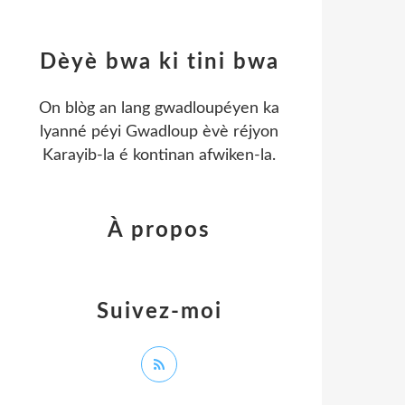
Dèyè bwa ki tini bwa
On blòg an lang gwadloupéyen ka
lyanné péyi Gwadloup èvè réjyon
Karayib-la é kontinan afwiken-la.
À propos
Suivez-moi