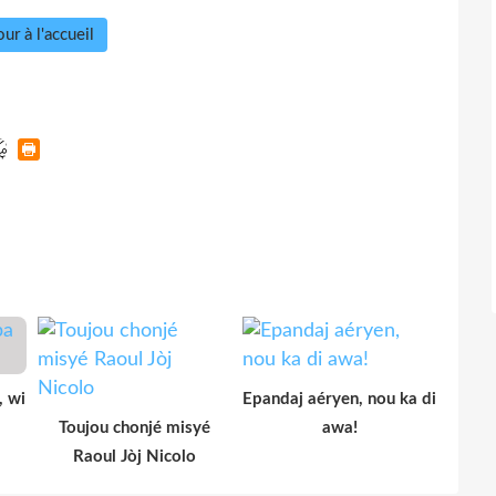
ur à l'accueil
, wi
Epandaj aéryen, nou ka di
Toujou chonjé misyé
awa!
Raoul Jòj Nicolo