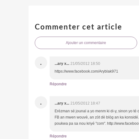
Commenter cet article
Ajouter un commentaire
.
...ary x...
21/05/2012 18:50
https://www.facebook.com/Aryblak971
Répondre
.
...ary x...
21/05/2012 18:47
Erèzman sé jounal a yo menm ki di-y, sinon yo té di 
FB an mwen wouvè, an zòt dè blòg an ka konsidé...a
poukwa pa sa nou kriyé "com". http://www.faceboo
Répondre