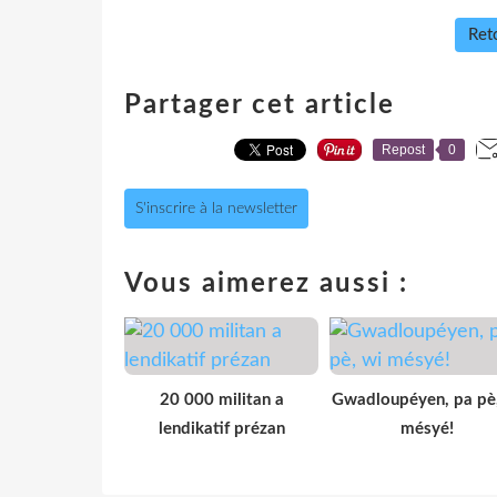
Reto
Partager cet article
Repost
0
S'inscrire à la newsletter
Vous aimerez aussi :
20 000 militan a
Gwadloupéyen, pa pè
lendikatif prézan
mésyé!