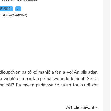
05.2012
…
AKA (Gwakafwika)
adloupéyen pa té ké manjé a fen a-yo! An plis adan
ka woulé é ki poutan pé pa jwenn lédé bout! Sé sa
ann zòt? Pa mwen padavwa sé sa an toujou di zòt
Article suivant »