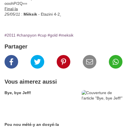
Final-la
25/05/11
:
Mèksik
- Etazini 4-2
#2011
#chanpyon
#cup
#gold
#meksik
Partager
Vous aimerez aussi
Bye, bye Jeff!
Pou nou mété-y an dosyé-la