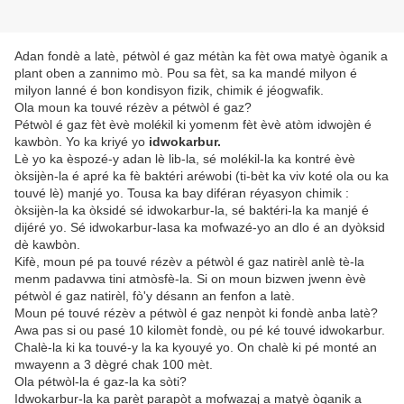
Adan fondè a latè, pétwòl é gaz métàn ka fèt owa matyè òganik a
plant oben a zannimo mò. Pou sa fèt, sa ka mandé milyon é
milyon lanné é bon kondisyon fizik, chimik é jéogwafik.
Ola moun ka touvé rézèv a pétwòl é gaz?
Pétwòl é gaz fèt èvè molékil ki yomenm fèt èvè atòm idwojèn é
kawbòn. Yo ka kriyé yo
idwokarbur.
Lè yo ka èspozé-y adan lè lib-la, sé molékil-la ka kontré èvè
òksijèn-la é apré ka fè baktéri aréwobi (ti-bèt ka viv koté ola ou ka
touvé lè) manjé yo. Tousa ka bay diféran réyasyon chimik :
òksijèn-la ka òksidé sé idwokarbur-la, sé baktéri-la ka manjé é
dijéré yo. Sé idwokarbur-lasa ka mofwazé-yo an dlo é an dyòksid
dè kawbòn.
Kifè, moun pé pa touvé rézèv a pétwòl é gaz natirèl anlè tè-la
menm padavwa tini atmòsfè-la. Si on moun bizwen jwenn èvè
pétwòl é gaz natirèl, fò'y désann an fenfon a latè.
Moun pé touvé rézèv a pétwòl é gaz nenpòt ki fondè anba latè?
Awa pas si ou pasé 10 kilomèt fondè, ou pé ké touvé idwokarbur.
Chalè-la ki ka touvé-y la ka kyouyé yo. On chalè ki pé monté an
mwayenn a 3 dègré chak 100 mèt.
Ola pétwòl-la é gaz-la ka sòti?
Idwokarbur-la ka parèt parapòt a mofwazaj a matyè òganik a