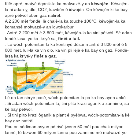
Kifè apré, matyè òganik-la ka mofwazé-y an
kéwojèn
. Kéwojèn-
la ni adan-y, dlo, CO2, kawbòn é idwojèn. On kéwojèn ki ké bay
apré pétwòl oben gaz natirèl.
A 2 200 mèt fondè, lè chalè-la ka touché 100°C, kéwojèn-la ka
komansé mofwazé-y an idwokarbur.
. Antrè 2 200 mèt é 3 800 mèt, kéwojèn-la ka vini pétwòl. Sé adan
fondè-lasa, yo ka kriyé sa,
finèt a luil.
. Lè wòch-potomitan-la ka kontinyé désann antrè 3 800 mèt é 5
000 mèt, luil-la ka vin dlo, ka vin pli léjè é ka bay on gaz. Fondè-
lasa ka kriyé-y
finèt a gaz.
Lè on tan sèryé pasé, wòch-potomitan-la pa ka bay ayen ankò.
. Si adan wòch-potomitan-la, tini plito krazi òganik a zannimo, sa
ké bay pétwòl.
. Si tini plito krazi òganik a plant é pyébwa, wòch-potomitan-la ké
bay gaz natirèl.
Pou on sédimantasyon pé rivé jwenn 50 mèt pou chak milyon
lanné, fò bizwen 60 milyon lanné pou zannimo mò mofwazé-yo