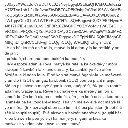
Lè on bèt ka mò anlè tè-la, matyè-la ki adan-y la ka rèsiklé-y an
dé jan :
. prédatè, charogna oben baktéri ka manjé-y
. lè'y èspozé adan lè lib-la, matyè ka rété la ka òksidé-y : atòm
idwojèn é kawbòn-la ki andidan a-y, ka sanblé-yo èvè atòm
òksijèn-la ki adan lè-la. E sé kon sa matyè òganik-la ka mofwazé-
y an dlo (H2O) é an gaz kawbonik (CO2) pou ba plant manjé.
Mé on piti mòso a matyè òganik-lasa, apépré 0,1%, pa ka rantré
adan mofwazaj-lasa. Rivyè ka chayé-y é ka mété-y an fon a
lanmè-la. On koté ola pa ni onlo òksijèn , on koté osi ola kouran a
lanmè-la pa ka vougaré-y twòp. I ka vin mélé-y èvè dòt matyè ki
yo minéral (ti-krazi awjil oben sab fin fin) é osi plankton (ti-bèt é ti-
zèb ki toupiti toupiti). Èvè aksyon a baktéri anaréwobi (toupiti bèt
ki pa bizwen lè pou yo viv) ka manjé-y, migannaj-lasa ka
mofwazé-y adan labou nwè ka santi mové.