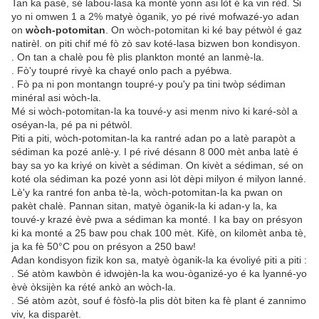
Tan ka pasé, sé labou-lasa ka monté yonn asi lòt é ka vin rèd. Si
yo ni omwen 1 a 2% matyè òganik, yo pé rivé mofwazé-yo adan
on
wòch-potomitan
. On wòch-potomitan ki ké bay pétwòl é gaz
natirèl. on piti chif mé fò zò sav koté-lasa bizwen bon kondisyon.
. On tan a chalè pou fè plis plankton monté an lanmè-la.
. Fò'y toupré rivyè ka chayé onlo pach a pyébwa.
. Fò pa ni pon montangn toupré-y pou'y pa tini twòp sédiman
minéral asi wòch-la.
Mé si wòch-potomitan-la ka touvé-y asi menm nivo ki karé-sòl a
oséyan-la, pé pa ni pétwòl.
Piti a piti, wòch-potomitan-la ka rantré adan po a latè parapòt a
sédiman ka pozé anlè-y. I pé rivé désann 8 000 mèt anba latè é
bay sa yo ka kriyé on kivèt a sédiman. On kivèt a sédiman, sé on
koté ola sédiman ka pozé yonn asi lòt dèpi milyon é milyon lanné.
Lè'y ka rantré fon anba tè-la, wòch-potomitan-la ka pwan on
pakèt chalè. Pannan sitan, matyè òganik-la ki adan-y la, ka
touvé-y krazé èvè pwa a sédiman ka monté. I ka bay on présyon
ki ka monté a 25 baw pou chak 100 mèt. Kifè, on kilomèt anba tè,
ja ka fè 50°C pou on présyon a 250 baw!
Adan kondisyon fizik kon sa, matyè òganik-la ka évoliyé piti a piti :
. Sé atòm kawbòn é idwojèn-la ka wou-òganizé-yo é ka lyanné-yo
èvè òksijèn ka rété ankò an wòch-la.
. Sé atòm azòt, souf é fòsfò-la plis dòt biten ka fè plant é zannimo
viv, ka disparèt.