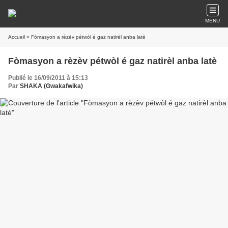
MENU
Accueil
» Fòmasyon a rèzèv pétwòl é gaz natirèl anba latè
Fòmasyon a rèzèv pétwòl é gaz natirèl anba latè
Publié le 16/09/2011 à 15:13
Par
SHAKA (Gwakafwika)