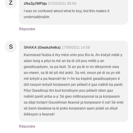
Z
zNaZpJWFbja
07/10/2011 06:59
I was so confused about what to buy, but this makes it
undersatdnable.
Répondre
S
SHAKA (Gwakafwika)
17/09/2011 14:58
Kanmarad Nubia é Ary mèsi onlo pou fòs-la. An éséyé mété-y
adan lang a péyi-la mé an ka di zòt pou mété-y an
gwadloupéyen, sa pa fasil. Si an pa té ni on diksyonnè owa
an-mwen, sa té ké pli rèd ankò. Sa vré, moun pé di sa yo vlé
mé kréyòl a pa fwansé!<br /> An ka èspéré gwadloupéyen é
dòt nasyon kréyòl konpwann jan pétwòl é gaz natirèl ka parèt.
Péyi Gwadloup tini tout kondisyon pou pétwòl oben gaz
natirèl parèt anba a-y. Sé gwo miltinasyonal-la ja konpwann
sa dèpi lontan! Gouvèlman fwansé ja konpwann li osi! Sé enki
sé bann bwabwa-la ki poko konpwann ayen piskè yo dèyè
élèksyon a fwansé!
Répondre