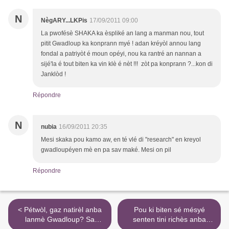
N
NègARY...LKPis
17/09/2011 09:00
La pwofésè SHAKA ka èspliké an lang a manman nou, tout
pitit Gwadloup ka konprann myé ! adan kréyòl annou lang
fondal a patriyòt é moun opéyi, nou ka rantré an nannan a
sijé'la é tout biten ka vin klè é nèt !!! zòt pa konprann ?...kon di
Janklòd !
Répondre
N
nubia
16/09/2011 20:35
Mesi skaka pou kamo aw, en té vlé di "research" en kreyol
gwadloupéyen mè en pa sav maké. Mesi on pil
Répondre
< Pétwòl, gaz natirèl anba
Pou ki biten sé mésyé
lanmè Gwadloup? Sa
senten tini richès anba