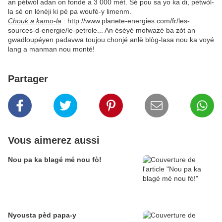
an pétwòl adan on fondè a 3 000 mèt. Sé pou sa yo ka di, pétwòl-
la sé on lénèji ki pé pa woufè-y limenm.
Chouk a kamo-la
: http://www.planete-energies.com/fr/les-
sources-d-energie/le-petrole... An éséyé mofwazé ba zòt an
gwadloupéyen padavwa toujou chonjé anlè blòg-lasa nou ka voyé
lang a manman nou monté!
Partager
Vous aimerez aussi
Nou pa ka blagé mé nou fò!
Nyousta pèd papa-y