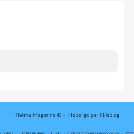
Thème Magazine © - Hébergé par
Eklablog
Contact
Signaler un abus
C.G.U.
Cookies et données personnelles
Préfé