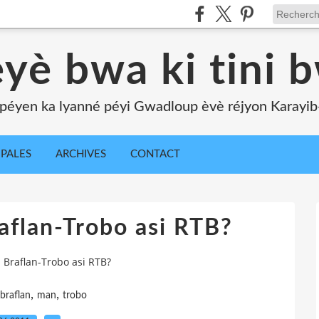
yè bwa ki tini 
péyen ka lyanné péyi Gwadloup èvè réjyon Karayib-l
IPALES
ARCHIVES
CONTACT
aflan-Trobo asi RTB?
 Braflan-Trobo asi RTB?
,
,
braflan
man
trobo