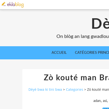
Dè
On blòg an lang gwadlou
ACCUEIL
CATÉGORIES PRINC
Zò kouté man Br
Dèyè bwa ki tini bwa
>
Categories
>
Zò kouté man
,
,
adan
asi