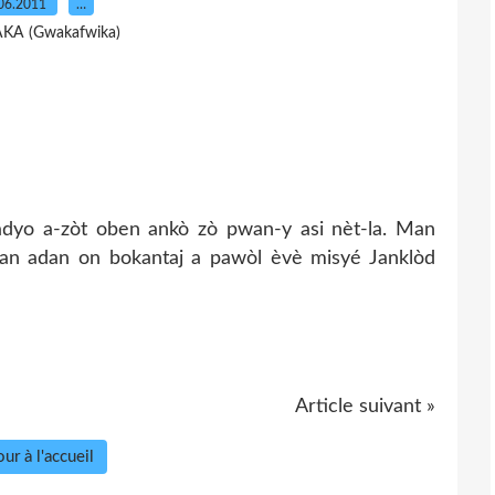
06.2011
…
AKA (Gwakafwika)
dyo a-zòt oben ankò zò pwan-y asi nèt-la. Man
san adan on bokantaj a pawòl èvè misyé Janklòd
Article suivant »
ur à l'accueil