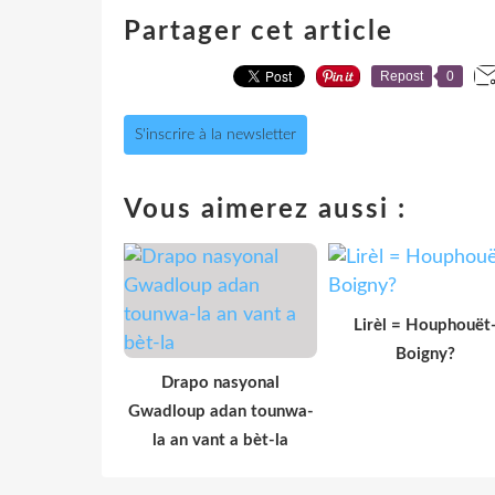
Partager cet article
Repost
0
S'inscrire à la newsletter
Vous aimerez aussi :
Lirèl = Houphouët
Boigny?
Drapo nasyonal
Gwadloup adan tounwa-
la an vant a bèt-la