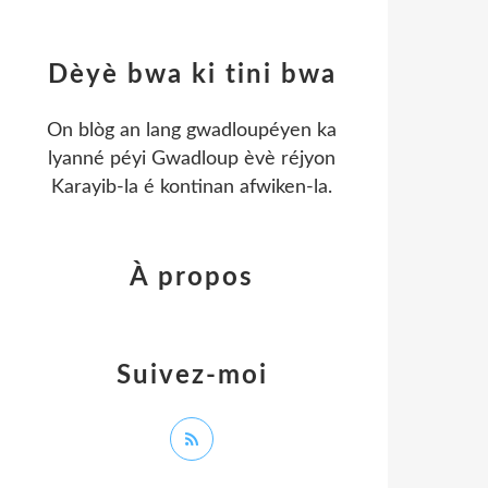
Dèyè bwa ki tini bwa
On blòg an lang gwadloupéyen ka
lyanné péyi Gwadloup èvè réjyon
Karayib-la é kontinan afwiken-la.
À propos
Suivez-moi