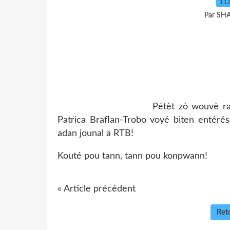
11.
Par SH
Pétèt zò wouvè ra
Patrica Braflan-Trobo voyé biten entéré
adan jounal a RTB!
Kouté pou tann, tann pou konpwann!
« Article précédent
Reto