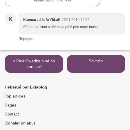
Ajouter un commentaire
K
Kanmarad-la ArYbLaK
28/11/2010 12:57
Sé nou an vant a bèt-la ka pôté pèd adan tousa
Répondre
< Péyi Gwadloup sé on
Solitid >
bann zil!
Hébergé par Eklablog
Top articles
Pages
Contact
Signaler un abus