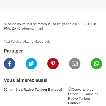
Si zò vlé kouté tout sé match-la, zò ka lyanné asi A.I.S. (105.8
FM). Zò ké adoumanman!
#asi
#digicel
#kamo
#koup
#vle
Partager
Vous aimerez aussi
30 lanné ba Radyo Tanbou Banbou!