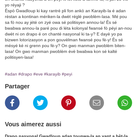
yo réyaji ?
Èspò Gwadloup ki kay rantré pli fon ankò an Karayib-la é adan
rèstan a kontinan mériken-la dwèt réglé pwoblèm-lasa. Mé pou
sa fò nou ay jété on zyé owa sé politisyen annou-la! Ès sé
bwabwa annou-la paré pou di léta kolonyal fwansé fò péyi an-nou
dwèt ni on drapo é on chanté nasyonal ki ta-y? E dayè yo pa
bizwen lotorizasyon a pon gouvèlman fwansé pou fè-y! Ès sé
mésyé ké ni grenn pou fè-y? On gwo manman pwoblèm biten-
lasa! On gwo manman pwoblèm èvè bwabwa kon sé kalté
politisyen-lasa!
#adan
#drapo
#eve
#karayib
#peyi
Partager
Vous aimerez aussi
Drapo nasyonal Gwadloup adan tounwa-la an vant a bèt-la