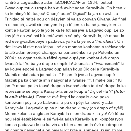
rantré a Lagwadloup adan laCONCACAF an 1984, foutbòl
Gwadloup toujou trapé bab èvè awbit adan Karayib-la. On biten ki
ka kontinyé fèt toujou! Chonjé adan" Digicel"-la jan on awbit a
Trinidad té rèfizé nou on dézyèm bi valab douvan Giyana. An final
a dimanch, awbit sirinamyen-la pa té jen ka ba sé jamayiken-la
kont a kawton a-yo lè yo té ka fè fòt asi jwè a Lagwadloup! Lè zò
kay jété on zyé asi bik entèwnèt a sé péyi Karayib-la, sé moun-la
rèd èvè gwadloupéyen padavwa yo ka kriyé nou "
frenchies"
. On
dòt listwa ki rivé nou lòtjou ; sé an moman konbatan a taèkwondo
té alé adan prèmyé chanpyona panamériken a-yo Pòtoriko an
2004 ; sé òganizatè-la rèfizé gwadloupéyen konbat èvè drapo
fwansé-la! Yo ba yo drapo olenpik-la! Jounalis a "Fwansmanti" ki
ay kouvè épopé a Lagwadloup adan koup Digicel a Karayib-la
Matnik maké adan jounal-la : " Ki jan fè jwè a Lagwadloup é
Matnik pa ka chanté imn nasyonal a fwansé ?". I maké osi : " Ki
jan fè moun pa ka touvé drapo a fwansé adan tout sé drapo-la ka
rèprézanté sé péyi a Karayib-la anba koup a "Digicel"-la ?"
(foto-
la anlè tèks-la)
. Fwansé èvè lèspri kolonyalis a-yo poko
konpwann péyi a-yo Lafwans, a pa on péyi ka touvé-y adan
Karayib-la. Lagwadloup pa ni on drapo ki ta-y (on drapo ofisyèl!).
Menm koloni a anglé an Karayib-la ni on drapo ki ta-yo! Alò fò pa
nou rété èstèbèkwè lè sé fwè-la adan Karayib-la ni konpòtasyon
kon sa padavwa lè ou ka vin an biten a moun-la èvè on drapo é
on chanté nasyonal a on péyi ki lòt koté a lanmè-la, ki jan zò vlé