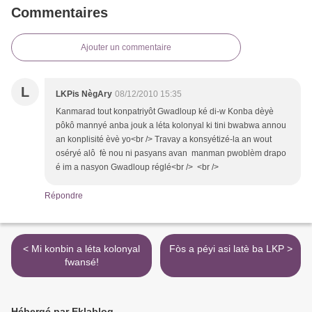
Commentaires
Ajouter un commentaire
L
LKPis NègAry
08/12/2010 15:35
Kanmarad tout konpatriyôt Gwadloup ké di-w Konba dèyè
pôkô mannyé anba jouk a léta kolonyal ki tini bwabwa annou
an konplisité èvè yo<br /> Travay a konsyétizé-la an wout
oséryé alô fè nou ni pasyans avan manman pwoblèm drapo
é im a nasyon Gwadloup réglé<br /> <br />
Répondre
< Mi konbin a léta kolonyal
Fòs a péyi asi latè ba LKP >
fwansé!
Hébergé par Eklablog