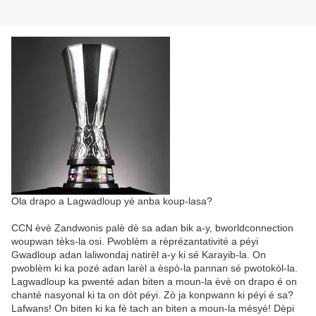
Ola drapo a Lagwadloup yé anba koup-lasa?
CCN èvè Zandwonis palè dè sa adan bik a-y, bworldconnection
woupwan tèks-la osi. Pwoblèm a rèprézantativité a péyi
Gwadloup adan laliwondaj natirèl a-y ki sé Karayib-la. On
pwoblèm ki ka pozé adan larèl a èspò-la pannan sé pwotokòl-la.
Lagwadloup ka pwenté adan biten a moun-la èvè on drapo é on
chanté nasyonal ki ta on dòt péyi. Zò ja konpwann ki péyi é sa?
Lafwans! On biten ki ka fè tach an biten a moun-la mésyé! Dèpi