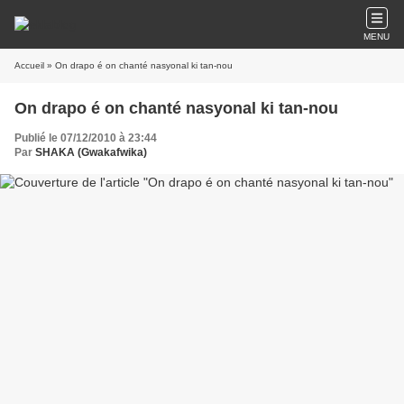
MENU
Accueil
» On drapo é on chanté nasyonal ki tan-nou
On drapo é on chanté nasyonal ki tan-nou
Publié le 07/12/2010 à 23:44
Par
SHAKA (Gwakafwika)