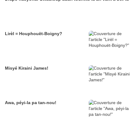
Lirèl = Houphouët-Boigny?
Misyé Kiraini James!
Awa, péyi-la pa tan-nou!