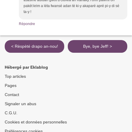
asasiné adidan gwòt d'Ouvéa an Kanaky.Yònn pawmi on
pakèt krim a léta fwansé adan tè ki-y akaparé apré pi-y di sé
ta-y !
Répondre
< Rèspèté drapo an-nou!
Bye, bye Jeff! >
Hébergé par Eklablog
Top articles
Pages
Contact
Signaler un abus
C.G.U.
Cookies et données personnelles
Préférences cookies