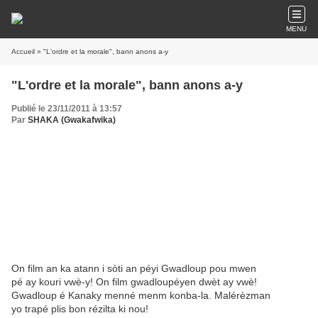
MENU
Accueil
» "L'ordre et la morale", bann anons a-y
"L'ordre et la morale", bann anons a-y
Publié le 23/11/2011 à 13:57
Par
SHAKA (Gwakafwika)
On film an ka atann i sòti an péyi Gwadloup pou mwen
pé ay kouri vwè-y! On film gwadloupéyen dwèt ay vwè!
Gwadloup é Kanaky menné menm konba-la. Malérèzman
yo trapé plis bon rézilta ki nou!