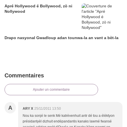
Apré Hollywood é Bollywood, zò ni
Nollywood
Drapo nasyonal Gwadloup adan tounwa-la an vant a bèt-la
Commentaires
Ajouter un commentaire
A
ARY X
25/11/2011 13:50
Nou ka sonjé le senk Mé katrèvenhuit antr dé tou a élèktyon
présidantyèl dizhuit endépandantis kanaks lawmé fwansé