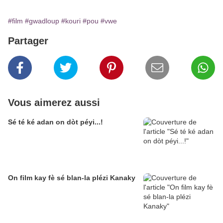
#film
#gwadloup
#kouri
#pou
#vwe
Partager
Vous aimerez aussi
Sé té ké adan on dòt péyi...!
On film kay fè sé blan-la plézi Kanaky