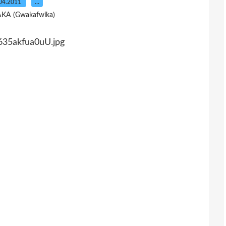
04.2011
…
AKA (Gwakafwika)