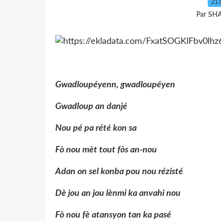
21.
Par SH
Gwadloupéyenn, gwadloupéyen
Gwadloup an danjé
Nou pé pa rété kon sa
Fò nou mèt tout fòs an-nou
Adan on sel konba pou nou rézisté
Dè jou an jou lènmi ka anvahi nou
Fò nou fè atansyon tan ka pasé