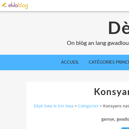
Dè
On blòg an lang gwadlou
ACCUEIL
CATÉGORIES PRINC
Konsya
Dèyè bwa ki tini bwa
>
Categories
>
Konsyans na
,
gannye
gwadl