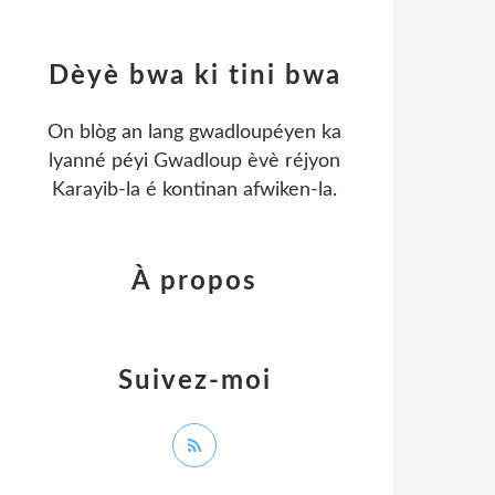
Dèyè bwa ki tini bwa
On blòg an lang gwadloupéyen ka
lyanné péyi Gwadloup èvè réjyon
Karayib-la é kontinan afwiken-la.
À propos
Suivez-moi