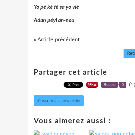
Yo pé ké fè sa yo vlé
Adan péyi an-nou
« Article précédent
Reto
Partager cet article
Repost
0
S'inscrire à la newsletter
Vous aimerez aussi :