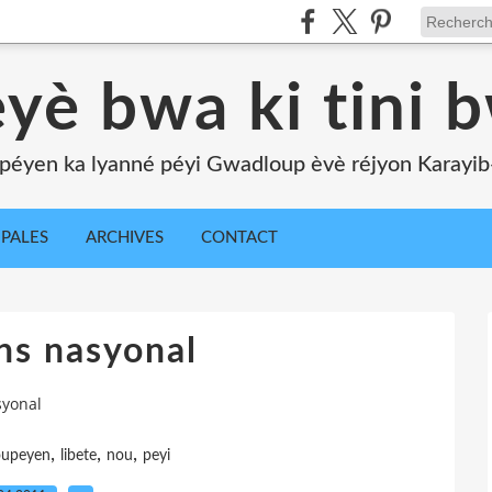
yè bwa ki tini 
péyen ka lyanné péyi Gwadloup èvè réjyon Karayib-l
IPALES
ARCHIVES
CONTACT
ns nasyonal
syonal
,
,
,
oupeyen
libete
nou
peyi